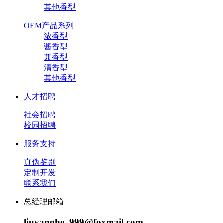
其他香型
OEM产品系列
浓香型
酱香型
兼香型
清香型
其他香型
人才招聘
社会招聘
校园招聘
服务支持
真伪鉴别
定制开发
联系我们
总经理邮箱
liuyanghe_999@foxmail.com