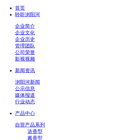
首页
聆听浏阳河
企业简介
企业文化
企业历史
管理团队
公司荣誉
影视视频
新闻资讯
浏阳河新闻
公示信息
媒体报道
行业动态
产品中心
自营产品系列
浓香型
酱香型