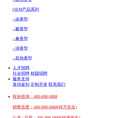
OEM产品系列
--浓香型
--酱香型
--兼香型
--清香型
--其他香型
人才招聘
社会招聘
校园招聘
服务支持
真伪鉴别
定制开发
联系我们
投诉咨询：
400-898-0888
销售负责：
400-898-0888(转万先生)
公关 / 品宣：
400-898-0888(转谢先生)