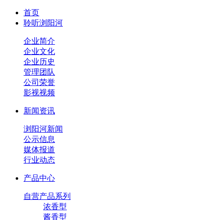
首页
聆听浏阳河
企业简介
企业文化
企业历史
管理团队
公司荣誉
影视视频
新闻资讯
浏阳河新闻
公示信息
媒体报道
行业动态
产品中心
自营产品系列
浓香型
酱香型