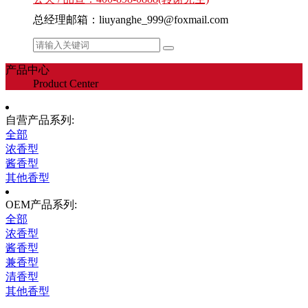
总经理邮箱：
liuyanghe_999@foxmail.com
产品中心
Product Center
自营产品系列:
全部
浓香型
酱香型
其他香型
OEM产品系列:
全部
浓香型
酱香型
兼香型
清香型
其他香型