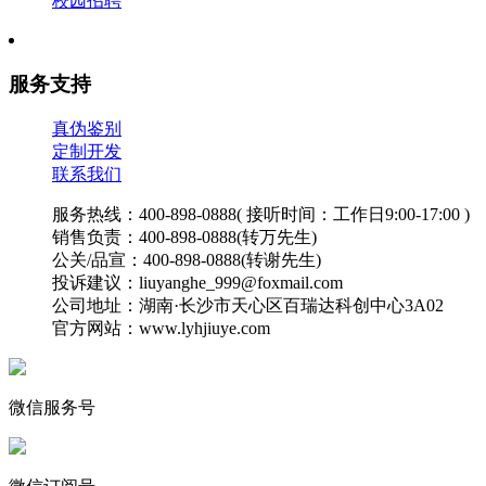
校园招聘
服务支持
真伪鉴别
定制开发
联系我们
服务热线：
400-898-0888
( 接听时间：工作日9:00-17:00 )
销售负责：
400-898-0888(转万先生)
公关/品宣：
400-898-0888(转谢先生)
投诉建议：liuyanghe_999@foxmail.com
公司地址：湖南·长沙市天心区百瑞达科创中心3A02
官方网站：www.lyhjiuye.com
微信服务号