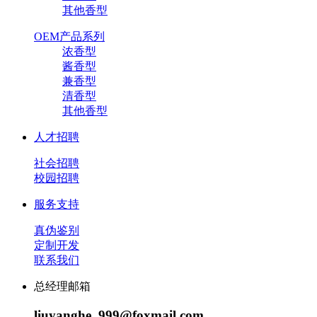
其他香型
OEM产品系列
浓香型
酱香型
兼香型
清香型
其他香型
人才招聘
社会招聘
校园招聘
服务支持
真伪鉴别
定制开发
联系我们
总经理邮箱
liuyanghe_999@foxmail.com