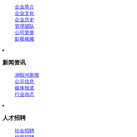
企业简介
企业文化
企业历史
管理团队
公司荣誉
影视视频
新闻资讯
浏阳河新闻
公示信息
媒体报道
行业动态
人才招聘
社会招聘